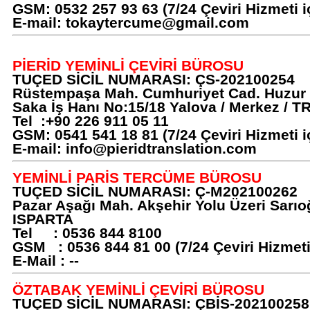
GSM: 0532 257 93 63 (7/24 Çeviri Hizmeti i
E-mail:
tokaytercume@gmail.com
PİERİD YEMİNLİ ÇEVİRİ BÜROSU
TUÇED SİCİL NUMARASI: ÇS-202100254
Rüstempaşa Mah. Cumhuriyet Cad. Huzur 
Saka İş Hanı No:15/18 Yalova / Merkez / T
Tel :+90 226 911 05 11
GSM: 0541 541 18 81 (7/24 Çeviri Hizmeti i
E-mail:
info@pieridtranslation.com
YEMİNLİ PARİS TERCÜME BÜROSU
TUÇED SİCİL NUMARASI: Ç-M202100262
Pazar Aşağı Mah. Akşehir Yolu Üzeri Sarıoğ
ISPARTA
Tel : 0536 844 8100
GSM : 0536 844 81 00 (7/24 Çeviri Hizmeti 
E-Mail : --
ÖZTABAK YEMİNLİ ÇEVİRİ BÜROSU
TUÇED SİCİL NUMARASI: ÇBİS-202100258