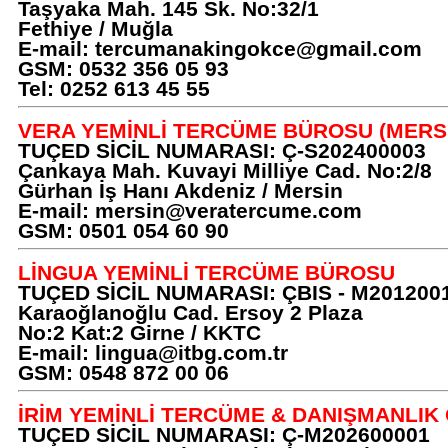
Taşyaka Mah. 145 Sk. No:32/1
Fethiye / Muğla
E-mail:
tercumanakingokce@gmail.com
GSM: 0532 356 05 93
Tel: 0252 613 45 55
VERA YEMİNLİ TERCÜME BÜROSU (MERS
TUÇED SİCİL NUMARASI: Ç-S202400003
Çankaya Mah. Kuvayi Milliye Cad. No:2/8
Gürhan İş Hanı Akdeniz / Mersin
E-mail:
mersin@veratercume.com
GSM: 0501 054 60 90
LİNGUA YEMİNLİ TERCÜME BÜROSU
TUÇED SİCİL NUMARASI: ÇBIS - M201200
Karaoğlanoğlu Cad. Ersoy 2 Plaza
No:2 Kat:2 Girne / KKTC
E-mail:
lingua@itbg.com.tr
GSM: 0548 872 00 06
İRİM YEMİNLİ TERCÜME & DANIŞMANLIK 
TUÇED SİCİL NUMARASI: Ç-M202600001