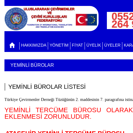
HAKKIMIZDA
YÖNETİM
FİYAT
ÜYELİK
ÜYELER
KAR
YEMİNLİ BÜROLAR
YEMİNLİ BÜROLAR LİSTESİ
Türkiye Çevirmenler Derneği Tüzüğünün 2. maddesinin 7. paragrafına istina
YEMİNLİ TERCÜME BÜROSU OLARAK
EKLENMESİ ZORUNLUDUR.