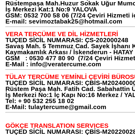
Rüstempaşa Mah.Huzur Sokak Uğur Mu
İş Merkezi Kat:1 No:9 YALOVA
GSM: 0532 700 58 06 (7/24 Çeviri Hizmeti i
E-mail:
sevimoztabak25@hotmail.com
VERA TERCÜME VE DİL HİZMETLERİ
TUÇED SİCİL NUMARASI: ÇS-202000248
Savaş Mah. 5 Temmuz Cad. Sayek İşhanı 
Kaymakamlık Arkası / İskenderun - HATAY
GSM : 0530 477 80 90 (7/24 Çeviri Hizmeti
E-Mail :
info@veratercume.com
TÜLAY TERCÜME YEMİNLİ ÇEVİRİ BÜROS
TUÇED SİCİL NUMARASI: ÇBİS-M2024000
Rüstem Paşa Mah. Fatih Cad. Sabahattin 
İş Merkezi No:1 İç Kapı No:16 Merkez / Y
Tel: + 90 532 255 18 02
E-Mail:
tulaytercume@gmail.com
GÖKÇE TRANSLATION SERVICES
TUÇED SİCİL NUMARASI: ÇBİS-M2022002