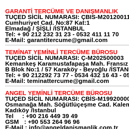
GARANTİ TERCÜME VE DANIŞMANLIK
TUÇED SİCİL NUMARASI: ÇBIS-M2012001
Cumhuriyet Cad. No:87 Kat:1
Elmadağ / ŞİŞLİ /İSTANBUL
Tel: + 90 212 232 31 23 - 0532 411 11 70
E-Mail:
garantitercume@gmail.com
TEMİNAT YEMİNLİ TERCÜME BÜROSU
TUÇED SİCİL NUMARASI: Ç-M202500003
Kemankeş Karamustafapaşa Mah. Fransız 
B Blok No:1 / 57 Karaköy - Beyoğlu /İSTA
Tel: + 90 212292 73 77 - 0534 432 16 43 - 0
E-Mail:
teminattercume@gmail.com
ANGEL YEMİNLİ TERCÜME BÜROSU
TUÇED SİCİL NUMARASI: ÇBİS-M1992000
Osmanağa Mah. Söğütlüçeşme Cad. Kalem
Kadıköy /Istanbul
Tel : +90 216 449 39 49
GSM : +90 553 264 96 96
E-Mail :
info@angeldanismanlik.com.tr