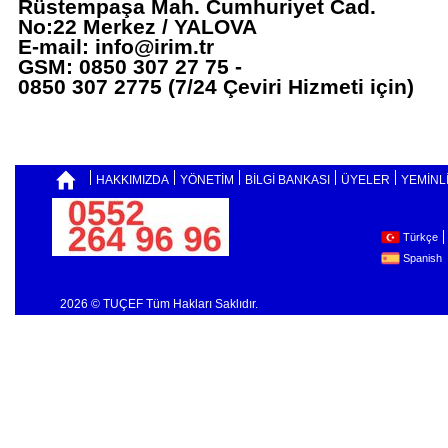
Rüstempaşa Mah. Cumhuriyet Cad.
No:22 Merkez / YALOVA
E-mail:
info@irim.tr
GSM: 0850 307 27 75 -
0850 307 2775 (7/24 Çeviri Hizmeti için)
HAKKIMIZDA
YÖNETİM
BİLGİ BANKASI
ÜYELER
YEMİNL
Türkçe
Spanish
2026 © TUÇEF Tüm Hakları Saklıdır.