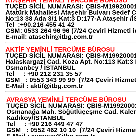
ATAŞEHİR YEMİNLİ TERCÜME BÜROSU
TUÇED SİCİL NUMARASI: ÇBIS-M1992000
Atatürk Mahallesi Ataşehir Bulvarı Sedef 
No:13 38 Ada 3/1 Kat:3 D:177-A Ataşehir 
Tel :+90.216 455 41 42
GSM: 0533 264 96 96 (7/24 Çeviri Hizmeti i
E-mail:
atasehir@itbg.com.tr
AKTİF YEMİNLİ TERCÜME BÜROSU
TUÇED SİCİL NUMARASI: ÇBIS-M1992000
Halaskargazi Cad. Koza Apt. No:113 Kat:3
Osmanbey / İSTANBUL
Tel : +90 212 231 35 57
GSM : 0553 343 99 99 (7/24 Çeviri Hizmeti
E-Mail :
aktif@itbg.com.tr
AVRASYA YEMİNLİ TERCÜME BÜROSU
TUÇED SİCİL NUMARASI: ÇBIS-M1992000
Osmanağa Mah. Söğütlüçeşme Cad. Kalem
Kadıköy/İSTANBUL
Tel : +90 216 449 47 47
GSM : 0552 462 10 10 (7/24 Çeviri Hizmeti
E-Mail :
avrasya@itbg.com.tr