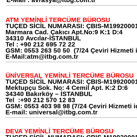
ATM YEMİNLİ TERCÜME BÜROSU
TUÇED SİCİL NUMARASI: ÇBIS-M1992000
Marmara Cad. Çakıcı Apt.No:9 K:1 D:4
34310 Avcılar-İSTANBUL
Tel : +90 212 695 72 22
GSM: 0553 263 50 50 (7/24 Çeviri Hizmeti i
E-Mail:
atm@itbg.com.tr
ÜNİVERSAL YEMİNLİ TERCÜME BÜROSU
TUÇED SİCİL NUMARASI: ÇBIS-M1992000
Mektupçu Sok. No: 4 Cemil Apt. K:2 D:6
34340 Bakırköy – İSTANBUL
Tel :+90 212 570 12 83
GSM: 0553 403 98 98 (7/24 Çeviri Hizmeti i
E-mail:
universal@itbg.com.tr
DEVA YEMİNLİ TERCÜME BÜROSU