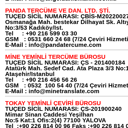
PANDA TERCÜME VE DAN. LTD. ŞTİ.
TUÇED SİCİL NUMARASI: ÇBİS-M2022002
Osmanağa Mah. bestekar Dilhayat Sk. Altıy
No:3/53 Kadıköy/Ist.
Tel : +90 216 599 03 30
GSM : 0531 660 24 68 (7/24 Çeviri Hizmeti 
E-Mail :
info@pandatercume.com
MİNE YEMİNLİ TERCÜME BÜROSU
TUÇED SİCİL NUMARASI: ÇS - 201400184
Atatürk Mah. Sedef Cad. Ata Plaza 3/3 No:
Ataşehir/Istanbul
Tel : +90 216 456 56 26
GSM : 0532 100 54 40 (7/24 Çeviri Hizmeti
E-Mail :
info@minetranslate.com
TOKAY YEMİNLİ ÇEVİRİ BÜROSU
TUÇED SİCİL NUMARASI: ÇS-201900240
Mimar Sinan Caddesi Yeşilhan
No:5 Kat:1 Ofis:2(4) 77100 YALOVA
Tel :+90 226 814 00 96 Faks :+90 226 814 