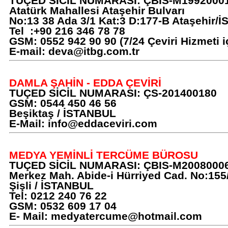
TUÇED SİCİL NUMARASI: ÇBIS-M1992000
Atatürk Mahallesi Ataşehir Bulvarı
No:13 38 Ada 3/1 Kat:3 D:177-B Ataşehir/
Tel :+90 216 346 78 78
GSM: 0552 942 90 90 (7/24 Çeviri Hizmeti i
E-mail:
deva@itbg.com.tr
DAMLA ŞAHİN - EDDA ÇEVİRİ
TUÇED SİCİL NUMARASI: ÇS-201400180
GSM: 0544 450 46 56
Beşiktaş / İSTANBUL
E-Mail:
info@eddaceviri.com
MEDYA YEMİNLİ TERCÜME BÜROSU
TUÇED SİCİL NUMARASI: ÇBIS-M2008000
Merkez Mah. Abide-i Hürriyed Cad. No:155
Şişli / İSTANBUL
Tel: 0212 240 76 22
GSM: 0532 609 17 04
E- Mail:
medyatercume@hotmail.com