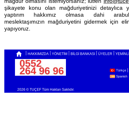
mağdur olmasını istemiyorsanız; lütfen
info@tuce
şikayete konu olan mağduriyetinizi detaylıca y
yaptırım hakkımız olmasa dahi arabul
meslektaşımızın mağduriyetini gidermek için eli
yapıyoruz.
HAKKIMIZDA
YÖNETİM
BİLGİ BANKASI
ÜYELER
YEMİNL
Türkçe
Spanish
2026 © TUÇEF Tüm Hakları Saklıdır.