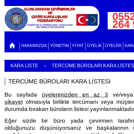
HAKKIMIZDA
YÖNETİM
FİYAT
ÜYELİK
ÜYELER
KAR
KARA LİSTE
›
TERCÜME BÜROLARI KARA LİSTES
TERCÜME BÜROLARI KARA LİSTESİ
Bu sayfada
üyelerimizden en az 3
ve/vey
şikayet
olmasıyla birlikte tercümanı veya müşter
durumda bırakan büroların listesi yayınlanmaktadır
Eğer sizde bir büro yada çevirmen tarafı
olduğunuzu düşünüyorsanız ve başkalarının d