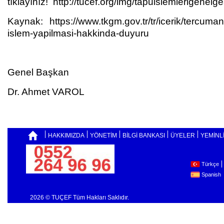
tıklayınız!
http://tucef.org/img/tapuislemlerigenelge
Kaynak:
https://www.tkgm.gov.tr/tr/icerik/tercuman-bi
islem-yapilmasi-hakkinda-duyuru
Genel Başkan
Dr. Ahmet VAROL
HAKKIMIZDA
YÖNETİM
BİLGİ BANKASI
ÜYELER
YEMİNL
Türkçe
Spanish
2026 © TUÇEF Tüm Hakları Saklıdır.