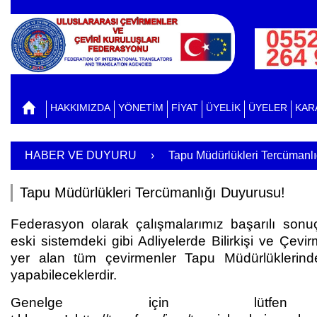
HAKKIMIZDA
YÖNETİM
FİYAT
ÜYELİK
ÜYELER
KAR
HABER VE DUYURU
›
Tapu Müdürlükleri Tercümanlı
Tapu Müdürlükleri Tercümanlığı Duyurusu!
Federasyon olarak çalışmalarımız başarılı sonu
eski sistemdeki gibi Adliyelerde Bilirkişi ve Çevi
yer alan tüm çevirmenler Tapu Müdürlüklerind
yapabileceklerdir.
Genelge için lütfen