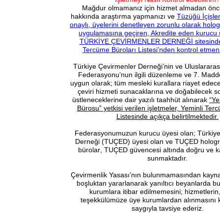
Mağdur olmamanız için hizmet almadan önce 
hakkında araştırma yapmanızı ve
Tüzüğü İçişle
onaylı, üyelerini denetleyen zorunlu olarak hol
uygulamasına geçiren, Akredite eden kurucu
TÜRKİYE ÇEVİRMENLER DERNEĞİ sitesindek
Tercüme Büroları Listesi’nden kontrol etmen
Türkiye Çevirmenler Derneği’nin ve Uluslarara
Federasyonu’nun ilgili düzenleme ve 7. Maddes
uygun olarak; tüm mesleki kurallara riayet edecekl
çeviri hizmeti sunacaklarına ve doğabilecek s
üstleneceklerine dair yazılı taahhüt alınarak
“Ye
Bürosu” yetkisi verilen işletmeler, Yeminli Ter
Listesinde açıkça belirtilmektedir.
Federasyonumuzun kurucu üyesi olan; Türkiye
Derneği (TUÇED) üyesi olan ve
TUÇED hologr
bürolar
, TUÇED güvencesi altında doğru ve kal
sunmaktadır.
Çevirmenlik Yasası’nın bulunmamasından kayn
boşluktan yararlanarak yanıltıcı beyanlarda bu
kurumlara itibar edilmemesini; hizmetlerin
teşekkülümüze üye kurumlardan alınmasını
saygıyla tavsiye ederiz.