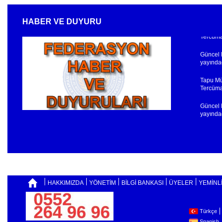
Tapu Mü
HABER VE DUYURU
Tercüman
Güncel F
yayındad
Tapu Mü
Tercüman
Güncel F
yayındad
HAKKIMIZDA
YÖNETİM
BİLGİ BANKASI
ÜYELER
YEMİNL
Türkçe
Spanish