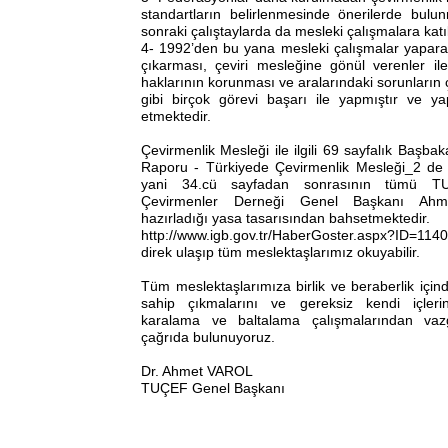
standartların belirlenmesinde önerilerde bul
sonraki çalıştaylarda da mesleki çalışmalara kat
4- 1992’den bu yana mesleki çalışmalar yaparak
çıkarması, çeviri mesleğine gönül verenler ile
haklarının korunması ve aralarındaki sorunları
gibi birçok görevi başarı ile yapmıştır ve
etmektedir.
Çevirmenlik Mesleği ile ilgili 69 sayfalık Başbak
Raporu - Türkiyede Çevirmenlik Mesleği_2 de 
yani 34.cü sayfadan sonrasının tümü T
Çevirmenler Derneği Genel Başkanı Ah
hazırladığı yasa tasarısından bahsetmektedir.
http://www.igb.gov.tr/HaberGoster.aspx?ID=1140
direk ulaşıp tüm meslektaşlarımız okuyabilir.
Tüm meslektaşlarımıza birlik ve beraberlik içi
sahip çıkmalarını ve gereksiz kendi içlerind
karalama ve baltalama çalışmalarından vazg
çağrıda bulunuyoruz.
Dr. Ahmet VAROL
TUÇEF Genel Başkanı