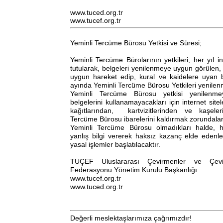
www.tuced.org.tr
www.tucef.org.tr
Yeminli Tercüme Bürosu Yetkisi ve Süresi;
Yeminli Tercüme Bürolarının yetkileri; her yıl i
tutularak, belgeleri yenilenmeye uygun görülen,
uygun hareket edip, kural ve kaidelere uyan 
ayında Yeminli Tercüme Bürosu Yetkileri yenilen
Yeminli Tercüme Bürosu yetkisi yenilenm
belgelerini kullanamayacakları için internet sitel
kağıtlarından, kartvizitlerinden ve kaşele
Tercüme Bürosu ibarelerini kaldırmak zorundalar
Yeminli Tercüme Bürosu olmadıkları halde, 
yanlış bilgi vererek haksız kazanç elde edenl
yasal işlemler başlatılacaktır.
TUÇEF Uluslararası Çevirmenler ve Çevir
Federasyonu Yönetim Kurulu Başkanlığı
www.tucef.org.tr
www.tuced.org.tr
Değerli meslektaşlarımıza çağrımızdır!