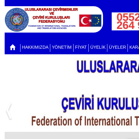
HAKKIMIZDA
YÖNETİM
FİYAT
ÜYELİK
ÜYELER
KAR