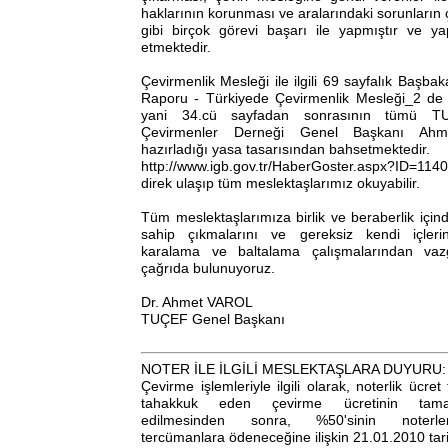
haklarının korunması ve aralarındaki sorunları
gibi birçok görevi başarı ile yapmıştır ve
etmektedir.
Çevirmenlik Mesleği ile ilgili 69 sayfalık Başbak
Raporu - Türkiyede Çevirmenlik Mesleği_2 de 
yani 34.cü sayfadan sonrasının tümü T
Çevirmenler Derneği Genel Başkanı Ah
hazırladığı yasa tasarısından bahsetmektedir.
http://www.igb.gov.tr/HaberGoster.aspx?ID=1140
direk ulaşıp tüm meslektaşlarımız okuyabilir.
Tüm meslektaşlarımıza birlik ve beraberlik içi
sahip çıkmalarını ve gereksiz kendi içlerind
karalama ve baltalama çalışmalarından vazg
çağrıda bulunuyoruz.
Dr. Ahmet VAROL
TUÇEF Genel Başkanı
NOTER İLE İLGİLİ MESLEKTAŞLARA DUYURU:
Çevirme işlemleriyle ilgili olarak, noterlik ücret
tahakkuk eden çevirme ücretinin tama
edilmesinden sonra, %50'sinin noterle
tercümanlara ödeneceğine ilişkin 21.01.2010 tarih