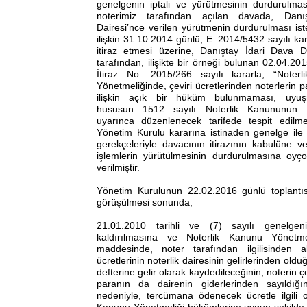
genelgenin iptali ve yürütmesinin durdurulması
noterimiz tarafından açılan davada, Danış
Dairesi’nce verilen yürütmenin durdurulması is
ilişkin 31.10.2014 günlü, E: 2014/5432 sayılı ka
itiraz etmesi üzerine, Danıştay İdari Dava Da
tarafından, ilişikte bir örneği bulunan 02.04.2
İtiraz No: 2015/266 sayılı kararla, “Noter
Yönetmeliğinde, çeviri ücretlerinden noterlerin p
ilişkin açık bir hüküm bulunmaması, uyu
hususun 1512 sayılı Noterlik Kanununun 
uyarınca düzenlenecek tarifede tespit edilme
Yönetim Kurulu kararına istinaden genelge ile
gerekçeleriyle davacının itirazının kabulüne 
işlemlerin yürütülmesinin durdurulmasına oyço
verilmiştir.
Yönetim Kurulunun 22.02.2016 günlü toplant
görüşülmesi sonunda;
21.01.2010 tarihli ve (7) sayılı genelgeni
kaldırılmasına ve Noterlik Kanunu Yönetmel
maddesinde, noter tarafından ilgilisinden 
ücretlerinin noterlik dairesinin gelirlerinden ol
defterine gelir olarak kaydedileceğinin, noterin 
paranın da dairenin giderlerinden sayıldığını
nedeniyle, tercümana ödenecek ücretle ilgili o