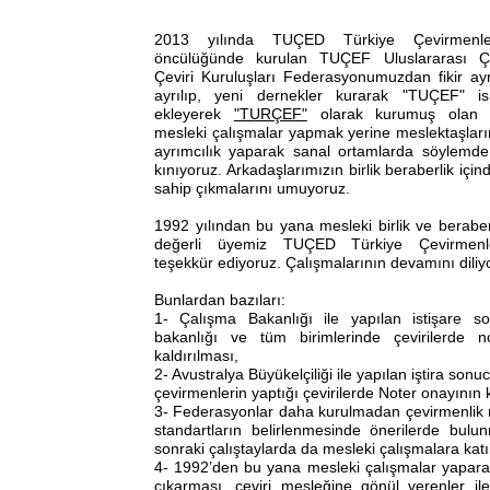
2013 yılında TUÇED Türkiye Çevirmenle
öncülüğünde kurulan TUÇEF Uluslararası Ç
Çeviri Kuruluşları Federasyonumuzdan fikir ayr
ayrılıp, yeni dernekler kurarak "TUÇEF" i
ekleyerek
"TURÇEF"
olarak kurumuş olan 
mesleki çalışmalar yapmak yerine meslektaşları
ayrımcılık yaparak sanal ortamlarda söylemde
kınıyoruz. Arkadaşlarımızın birlik beraberlik içi
sahip çıkmalarını umuyoruz.
1992 yılından bu yana mesleki birlik ve beraberl
değerli üyemiz TUÇED Türkiye Çevirmenl
teşekkür ediyoruz. Çalışmalarının devamını diliy
Bunlardan bazıları:
1- Çalışma Bakanlığı ile yapılan istişare 
bakanlığı ve tüm birimlerinde çevirilerde no
kaldırılması,
2- Avustralya Büyükelçiliği ile yapılan iştira son
çevirmenlerin yaptığı çevirilerde Noter onayının k
3- Federasyonlar daha kurulmadan çevirmenlik mes
standartların belirlenmesinde önerilerde bul
sonraki çalıştaylarda da mesleki çalışmalara kat
4- 1992’den bu yana mesleki çalışmalar yaparak
çıkarması, çeviri mesleğine gönül verenler ile