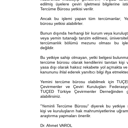
edilmiş üyelere çeviri işletmesi bilgilerine is
Tercüme Bürosu yetkisi verilir.
Ancak bu işlemi yapan tüm tercümanlar; Ye
bürosu yetkisi alabilirler.
Bunun dışında herhangi bir kurum veya kuruluşt
veya yemin tutanağı tanzim edilmesi, üniversit
tercümanlık bölümü mezunu olması bu işlem
değildir.
Bu yetkiye sahip olmayan, yetki belgesi bulunm
tercüme bürosu olarak kendilerini tanıtan kişi 
yasa dışı olarak haksız rekabete yol açmakta ve t
kanununu ihlal ederek yanıltıcı bilgi ifşa etmekted
Yemini tercüme bürosu olabilmek için TUÇEF
Çevirmenler ve Çeviri Kuruluşları Federas
TUÇED Türkiye Çevirmenler Derneğinden gere
alabilirsiniz.
"Yeminli Tercüme Bürosu" diyerek bu yetkiye
kişi ve kuruluşların hak mahrumiyetlerine uğrama
araştırma yapmaları önerilir.
Dr. Ahmet VAROL