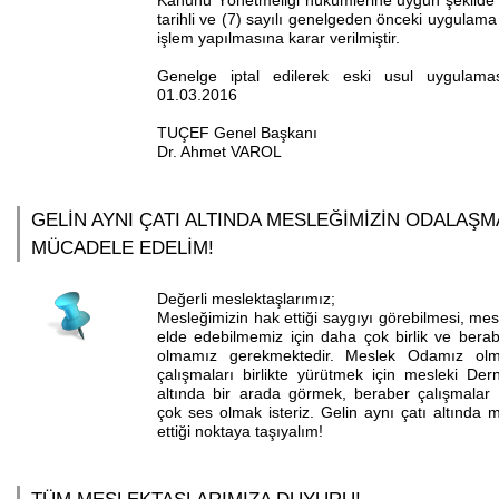
Kanunu Yönetmeliği hükümlerine uygun şekilde
tarihli ve (7) sayılı genelgeden önceki uygulam
işlem yapılmasına karar verilmiştir.
Genelge iptal edilerek eski usul uygulamas
01.03.2016
TUÇEF Genel Başkanı
Dr. Ahmet VAROL
GELİN AYNI ÇATI ALTINDA MESLEĞİMİZİN ODALAŞMA
MÜCADELE EDELİM!
Değerli meslektaşlarımız;
Mesleğimizin hak ettiği saygıyı görebilmesi, mes
elde edebilmemiz için daha çok birlik ve berabe
olmamız gerekmektedir. Meslek Odamız olm
çalışmaları birlikte yürütmek için mesleki Dern
altında bir arada görmek, beraber çalışmala
çok ses olmak isteriz. Gelin aynı çatı altında 
ettiği noktaya taşıyalım!