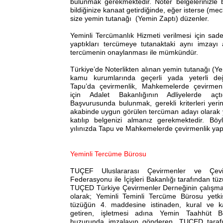
bulunmak gerekmektedir. Noter belgelerinizle bir
bildiğinize kanaat getirdiğinde, eğer isterse (mec
size yemin tutanağı (Yemin Zaptı) düzenler.
Yeminli Tercümanlık Hizmeti verilmesi için sad
yaptıkları tercümeye tutanaktaki aynı imzayı 
tercümenin onaylanması ile mümkündür.
Türkiye’de Noterlikten alınan yemin tutanağı (Y
kamu kurumlarında geçerli yada yeterli değ
Tapu’da çevirmenlik, Mahkemelerde çevirmen
için Adalet Bakanlığının Adliyelerde aç
Başvurusunda bulunmak, gerekli kriterleri yeri
akabinde uygun görülen tercüman adayı olarak 
katılıp belgenizi almanız gerekmektedir. Böyl
yılınızda Tapu ve Mahkemelerde çevirmenlik yapab
Yeminli Tercüme Bürosu
TUÇEF Uluslararası Çevirmenler ve Çevir
Federasyonu ile İçişleri Bakanlığı tarafından t
TUÇED Türkiye Çevirmenler Derneğinin çalışma
olarak; Yeminli Teminli Tercüme Bürosu yetkisi
tüzüğün 4. maddesine istinaden, kural ve ka
getiren, işletmesi adına Yemin Taahhüt B
huzurunda imzalayıp gönderen, TUÇED tarafı