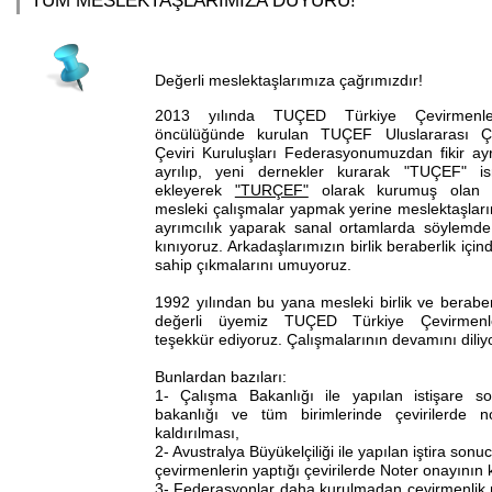
TÜM MESLEKTAŞLARIMIZA DUYURU!
Değerli meslektaşlarımıza çağrımızdır!
2013 yılında TUÇED Türkiye Çevirmenle
öncülüğünde kurulan TUÇEF Uluslararası Ç
Çeviri Kuruluşları Federasyonumuzdan fikir ayr
ayrılıp, yeni dernekler kurarak "TUÇEF" i
ekleyerek
"TURÇEF"
olarak kurumuş olan 
mesleki çalışmalar yapmak yerine meslektaşları
ayrımcılık yaparak sanal ortamlarda söylemde
kınıyoruz. Arkadaşlarımızın birlik beraberlik içi
sahip çıkmalarını umuyoruz.
1992 yılından bu yana mesleki birlik ve beraberl
değerli üyemiz TUÇED Türkiye Çevirmenl
teşekkür ediyoruz. Çalışmalarının devamını diliy
Bunlardan bazıları:
1- Çalışma Bakanlığı ile yapılan istişare 
bakanlığı ve tüm birimlerinde çevirilerde no
kaldırılması,
2- Avustralya Büyükelçiliği ile yapılan iştira son
çevirmenlerin yaptığı çevirilerde Noter onayının k
3- Federasyonlar daha kurulmadan çevirmenlik mes