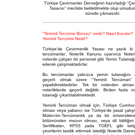
Türkiye Çevirmenler Derneğinin hazırladığı “Çe
Tasarısı” mecliste bekletilmekte olup umudu
sürede çıkmasıdır.
"Yeminli Tercüme Bürosu" nedir? Nasıl Kurulur?
Yeminli Tercüme Nedir?
Türkiye’de Çevirmenlik Yasası ne yazık ki 
tercümanlar; Noterlik Kanunu uyarınca Noterl
noterde çalışan bir personel gibi Yemin Tutanağı
ederek çalışmaktadırlar.
Bu tercümanlar yalnızca yemin tutanağını a
geçerli olmak üzere “Yeminli Tercüman” 
yapabilmektedirler. Tek bir noterden alına
noterliklerde geçerli değildir. Birden fazla 
tutanağı çıkartılabilmektedir.
Yeminli Tercüman olmak için; Türkiye Cumhuri
olması veya yabancı ise Türkiye’de yasal çalış
Mütercim-Tercümanlık ya da bir üniversiten
bölümünden mezun olması, veya dil bildiğini 
Sertifikaları, KPSS yada TOEFL gibi belgel
çevirilerini tasdik ettirmek istediği Noterlik Dai